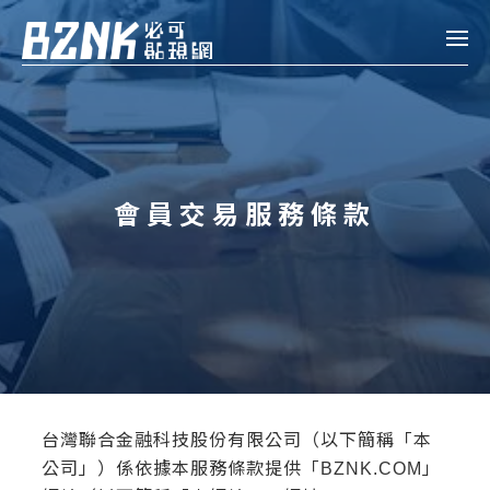
Bznk 必可貼現網
帳款轉讓
投資
會員交易服務條款
註冊
登入
申貸
企業融資
企業專案融資
個人融資
台灣聯合金融科技股份有限公司（以下簡稱「本
房屋副擔保融資
公司」）係依據本服務條款提供「BZNK.COM」